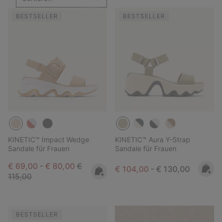
BESTSELLER
BESTSELLER
KINETIC™ Impact Wedge
KINETIC™ Aura Y-Strap
Sandale für Frauen
Sandale für Frauen
Minimum sale price:
Maximum sale price:
Regular price:
€ 69,00
-
€ 80,00
€
Minimum sale price:
Maximum price:
€ 104,00
-
€ 130,00
115,00
BESTSELLER