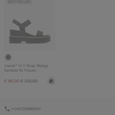
BESTSELLER
Joanie™ IV Y Strap Wedge
Sandale für Frauen
Sale price:
Regular price:
€ 96,00
€ 120,00
(+)43720880531