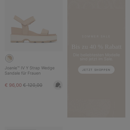
SOMMER SALE
Bis zu 40 % Rabatt
Die beliebtesten Modelle
sind jetzt im Sale.
Joanie™ IV Y Strap Wedge
JETZT SHOPPEN
Sandale für Frauen
Sale price:
Regular price:
€ 96,00
€ 120,00