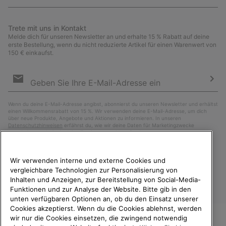
Trete mit uns in Kontakt
Melde dich für unseren Newsletter an und erhalte 15 % Rabatt auf deine
erste Bestellung, wenn du nicht reduzierte Artikel für einen Warenwert von
150 € einkaufst.
Newsletter-
Anmeldung
Abo
Wenn du deine E-Mail-Adresse angibst, abonnierst du unseren Newsletter und erhältst
einen Willkommensrabatt von 15 %. Wir verwenden deine E-Mail-Adresse, um dich
über neue Produkte, Angebote und Aktionen zu informieren. In unseren
Datenschutzhinweisen
erfährst du, wie wir deine Daten für Marketingzwecke
verarbeiten und wie du deine Zustimmung widerrufen kannst.
Wir verwenden interne und externe Cookies und
vergleichbare Technologien zur Personalisierung von
Inhalten und Anzeigen, zur Bereitstellung von Social-Media-
Funktionen und zur Analyse der Website. Bitte gib in den
unten verfügbaren Optionen an, ob du den Einsatz unserer
Cookies akzeptierst. Wenn du die Cookies ablehnst, werden
wir nur die Cookies einsetzen, die zwingend notwendig