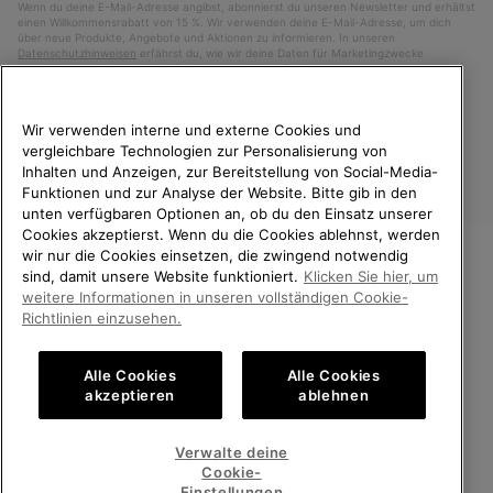
Wenn du deine E-Mail-Adresse angibst, abonnierst du unseren Newsletter und erhältst
einen Willkommensrabatt von 15 %. Wir verwenden deine E-Mail-Adresse, um dich
über neue Produkte, Angebote und Aktionen zu informieren. In unseren
Datenschutzhinweisen
erfährst du, wie wir deine Daten für Marketingzwecke
verarbeiten und wie du deine Zustimmung widerrufen kannst.
Wir verwenden interne und externe Cookies und
vergleichbare Technologien zur Personalisierung von
Inhalten und Anzeigen, zur Bereitstellung von Social-Media-
Funktionen und zur Analyse der Website. Bitte gib in den
unten verfügbaren Optionen an, ob du den Einsatz unserer
Cookies akzeptierst. Wenn du die Cookies ablehnst, werden
wir nur die Cookies einsetzen, die zwingend notwendig
sind, damit unsere Website funktioniert.
Klicken Sie hier, um
Österreich
WILLKOMMEN BEI SOREL.
weitere Informationen in unseren vollständigen Cookie-
BITTE WÄHLEN SIE IHR
Richtlinien einzusehen.
©
2026
SOREL. Alle Rechte vorbehalten.
LIEFERLAND.
Datenschutz
Nutzungsbedingungen
Alle Cookies
Alle Cookies
Online-Einkauf verfügbar
Allgemeine Verkaufsbedingungen
Garantiebestimmungen
Cookies
akzeptieren
ablehnen
Impressum
United States
Online-
Verwalte deine
Einkauf
Cookie-
Kundenservice: Mo- Fr. 9:00 - 13:00 & 14:00- 18:00 Uhr
verfügb
Austria
Österreich
Online-
(+)43720880531
Einstellungen