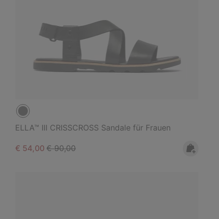
ELLA™ III CRISSCROSS Sandale für Frauen
Sale price:
Regular price:
€ 54,00
€ 90,00