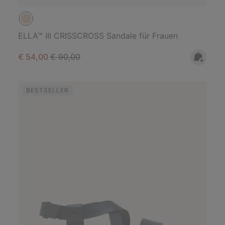
ELLA™ III CRISSCROSS Sandale für Frauen
Sale price:
Regular price:
€ 54,00
€ 90,00
BESTSELLER