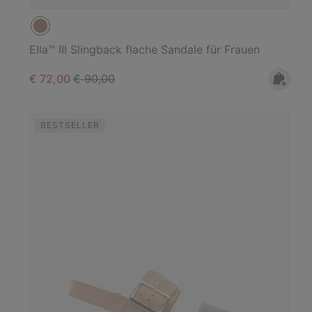
Ella™ III Slingback flache Sandale für Frauen
Sale price:
Regular price:
€ 72,00
€ 90,00
BESTSELLER