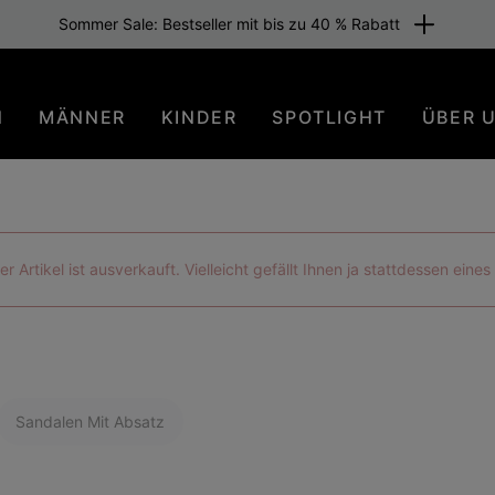
tenloser Versand für Mitglieder oder ab 80 € Warenwert. Sei dabei
N
MÄNNER
KINDER
SPOTLIGHT
ÜBER 
der Artikel ist ausverkauft. Vielleicht gefällt Ihnen ja stattdessen eine
Sandalen Mit Absatz