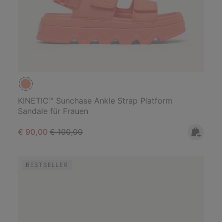
KINETIC™ Sunchase Ankle Strap Platform
Sandale für Frauen
Sale price:
Regular price:
€ 90,00
€ 100,00
BESTSELLER