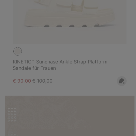
KINETIC™ Sunchase Ankle Strap Platform
Sandale für Frauen
Sale price:
Regular price:
€ 90,00
€ 100,00