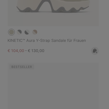
KINETIC™ Aura Y-Strap Sandale für Frauen
Minimum sale price:
Maximum price:
€ 104,00
-
€ 130,00
BESTSELLER