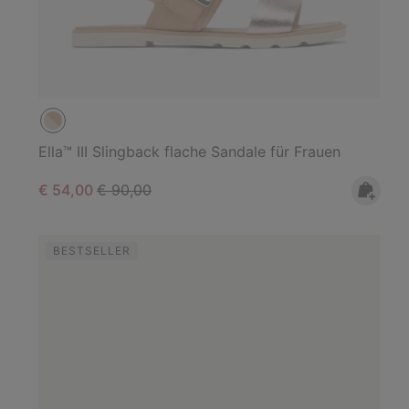
Ella™ III Slingback flache Sandale für Frauen
Sale price:
Regular price:
€ 54,00
€ 90,00
BESTSELLER