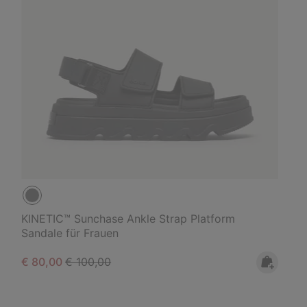
KINETIC™ Sunchase Ankle Strap Platform
Sandale für Frauen
Sale price:
Regular price:
€ 80,00
€ 100,00