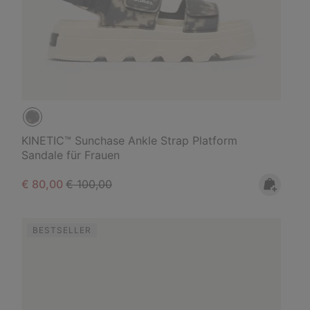
KINETIC™ Sunchase Ankle Strap Platform
Sandale für Frauen
Sale price:
Regular price:
€ 80,00
€ 100,00
BESTSELLER