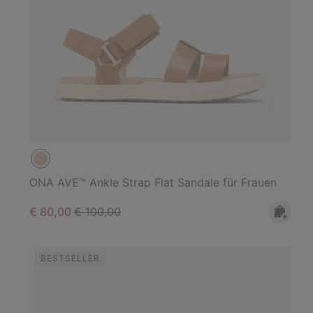
ONA AVE™ Ankle Strap Flat Sandale für Frauen
Sale price:
Regular price:
€ 80,00
€ 100,00
BESTSELLER