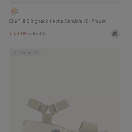
Ella™ III Slingback flache Sandale für Frauen
Sale price:
Regular price:
€ 54,00
€ 90,00
BESTSELLER