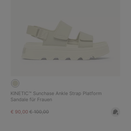
KINETIC™ Sunchase Ankle Strap Platform
Sandale für Frauen
Sale price:
Regular price:
€ 90,00
€ 100,00