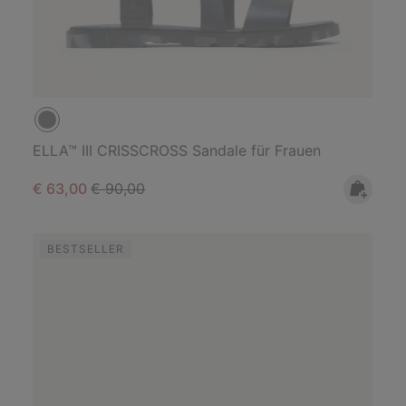
ELLA™ III CRISSCROSS Sandale für Frauen
Sale price:
Regular price:
€ 63,00
€ 90,00
BESTSELLER