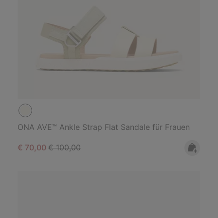
ONA AVE™ Ankle Strap Flat Sandale für Frauen
Sale price:
Regular price:
€ 70,00
€ 100,00