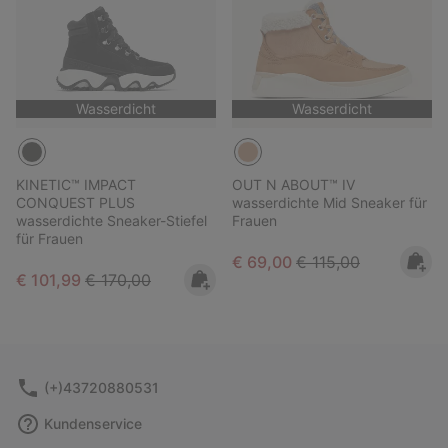
Wasserdicht
Wasserdicht
KINETIC™ IMPACT
OUT N ABOUT™ IV
CONQUEST PLUS
wasserdichte Mid Sneaker für
wasserdichte Sneaker-Stiefel
Frauen
für Frauen
Sale price:
Regular price:
€ 69,00
€ 115,00
Sale price:
Regular price:
€ 101,99
€ 170,00
(+)43720880531
Kundenservice