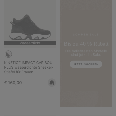
SOMMER SALE
Bis zu 40 % Rabatt
Wasserdicht
Die beliebtesten Modelle
sind jetzt im Sale.
KINETIC™ IMPACT CARIBOU
JETZT SHOPPEN
PLUS wasserdichte Sneaker-
Stiefel für Frauen
Regular price:
€ 160,00