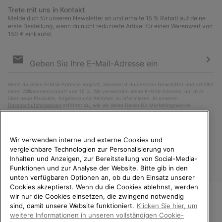
Trete mit uns in Kontakt
Melde dich für unseren Newsletter an und erhalte 15 % Rabatt auf deine
erste Bestellung, wenn du nicht reduzierte Artikel für einen Warenwert von
150 € einkaufst.
Newsletter-
Anmeldung
Abo
Wenn du deine E-Mail-Adresse angibst, abonnierst du unseren Newsletter und erhältst
einen Willkommensrabatt von 15 %. Wir verwenden deine E-Mail-Adresse, um dich
über neue Produkte, Angebote und Aktionen zu informieren. In unseren
Datenschutzhinweisen
erfährst du, wie wir deine Daten für Marketingzwecke
verarbeiten und wie du deine Zustimmung widerrufen kannst.
Wir verwenden interne und externe Cookies und
vergleichbare Technologien zur Personalisierung von
Inhalten und Anzeigen, zur Bereitstellung von Social-Media-
Funktionen und zur Analyse der Website. Bitte gib in den
unten verfügbaren Optionen an, ob du den Einsatz unserer
Cookies akzeptierst. Wenn du die Cookies ablehnst, werden
wir nur die Cookies einsetzen, die zwingend notwendig
sind, damit unsere Website funktioniert.
Klicken Sie hier, um
Österreich
WILLKOMMEN BEI SOREL.
weitere Informationen in unseren vollständigen Cookie-
BITTE WÄHLEN SIE IHR