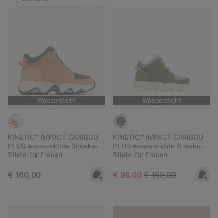
Wasserdicht
Wasserdicht
KINETIC™ IMPACT CARIBOU
KINETIC™ IMPACT CARIBOU
PLUS wasserdichte Sneaker-
PLUS wasserdichte Sneaker-
Stiefel für Frauen
Stiefel für Frauen
Regular price:
Sale price:
Regular price:
€ 160,00
€ 96,00
€ 160,00