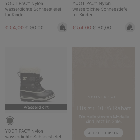
YOOT PAC™ Nylon
YOOT PAC™ Nylon
wasserdichte Schneestiefel
wasserdichte Schneestiefel
für Kinder
für Kinder
Sale price:
Regular price:
Sale price:
Regular price:
€ 54,00
€ 90,00
€ 54,00
€ 90,00
SOMMER SALE
Bis zu 40 % Rabatt
Wasserdicht
Die beliebtesten Modelle
sind jetzt im Sale.
YOOT PAC™ Nylon
JETZT SHOPPEN
wasserdichte Schneestiefel