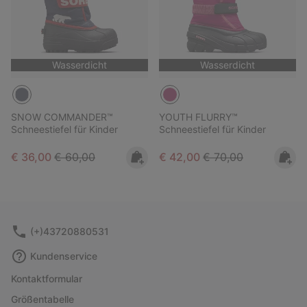
Wasserdicht
Wasserdicht
SNOW COMMANDER™
YOUTH FLURRY™
Schneestiefel für Kinder
Schneestiefel für Kinder
Sale price:
Regular price:
Sale price:
Regular price:
€ 36,00
€ 60,00
€ 42,00
€ 70,00
(+)43720880531
Kundenservice
Kontaktformular
Größentabelle