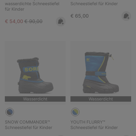
wasserdichte Schneestiefel
Schneestiefel für Kinder
für Kinder
Regular price:
€ 65,00
Sale price:
Regular price:
€ 54,00
€ 90,00
Wasserdicht
Wasserdicht
SNOW COMMANDER™
YOUTH FLURRY™
Schneestiefel für Kinder
Schneestiefel für Kinder