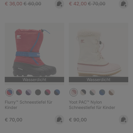
Sale price:
Regular price:
Sale price:
Regular price:
€ 36,00
€ 60,00
€ 42,00
€ 70,00
Wasserdicht
Wasserdicht
Flurry™ Schneestiefel für
Yoot PAC™ Nylon
Kinder
Schneestiefel für Kinder
Regular price:
Regular price:
€ 70,00
€ 90,00