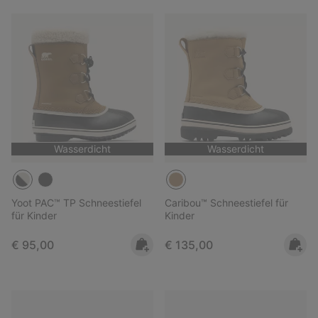
Wasserdicht
Wasserdicht
Yoot PAC™ TP Schneestiefel
Caribou™ Schneestiefel für
für Kinder
Kinder
Regular price:
Regular price:
€ 95,00
€ 135,00