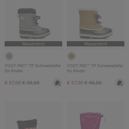
Wasserdicht
Wasserdicht
YOOT PAC™ TP Schneestiefel
YOOT PAC™ TP Schneestiefel
für Kinder
für Kinder
Sale price:
Regular price:
Sale price:
Regular price:
€ 57,00
€ 95,00
€ 57,00
€ 95,00