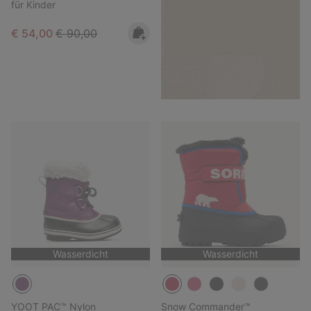
für Kinder
Sale price:
Regular price:
€ 54,00
€ 90,00
Wasserdicht
Wasserdicht
YOOT PAC™ Nylon
Snow Commander™