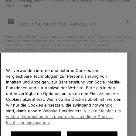
erste Bestellung, wenn du nicht reduzierte Artikel für einen Warenwert von
150 € einkaufst.
Newsletter-
Anmeldung
Abo
Wenn du deine E-Mail-Adresse angibst, abonnierst du unseren Newsletter und erhältst
einen Willkommensrabatt von 15 %. Wir verwenden deine E-Mail-Adresse, um dich
über neue Produkte, Angebote und Aktionen zu informieren. In unseren
Datenschutzhinweisen
erfährst du, wie wir deine Daten für Marketingzwecke
verarbeiten und wie du deine Zustimmung widerrufen kannst.
Wir verwenden interne und externe Cookies und
vergleichbare Technologien zur Personalisierung von
Inhalten und Anzeigen, zur Bereitstellung von Social-Media-
Funktionen und zur Analyse der Website. Bitte gib in den
unten verfügbaren Optionen an, ob du den Einsatz unserer
Cookies akzeptierst. Wenn du die Cookies ablehnst, werden
wir nur die Cookies einsetzen, die zwingend notwendig
sind, damit unsere Website funktioniert.
Klicken Sie hier, um
Österreich
WILLKOMMEN BEI SOREL.
weitere Informationen in unseren vollständigen Cookie-
BITTE WÄHLEN SIE IHR
©
2026
SOREL. Alle Rechte vorbehalten.
Richtlinien einzusehen.
LIEFERLAND.
Datenschutz
Nutzungsbedingungen