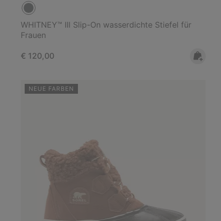
WHITNEY™ IIl Slip-On wasserdichte Stiefel für
Frauen
Regular price:
€ 120,00
NEUE FARBEN