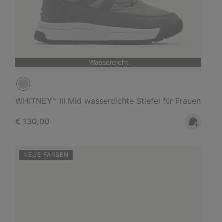
Wasserdicht
WHITNEY™ III Mid wasserdichte Stiefel für Frauen
Regular price:
€ 130,00
NEUE FARBEN