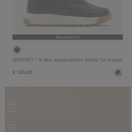
Wasserdicht
WHITNEY™ III Mid wasserdichte Stiefel für Frauen
Regular price:
€ 130,00