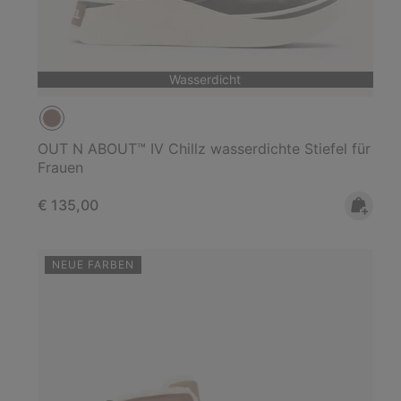
Wasserdicht
OUT N ABOUT™ IV Chillz wasserdichte Stiefel für
Frauen
Regular price:
€ 135,00
NEUE FARBEN