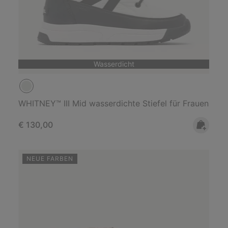
Wasserdicht
WHITNEY™ III Mid wasserdichte Stiefel für Frauen
Regular price:
€ 130,00
NEUE FARBEN