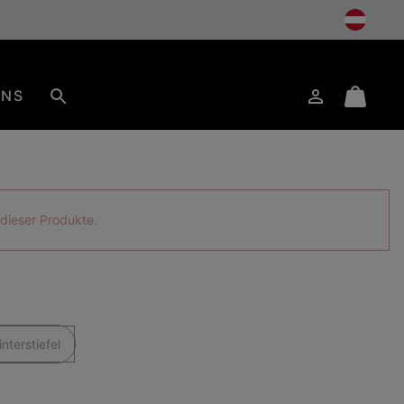
UNS
Anmelden
Mini
Suche
Cart
s dieser Produkte.
nterstiefel