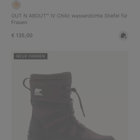
OUT N ABOUT™ IV Chillz wasserdichte Stiefel für
Frauen
Regular price:
€ 135,00
NEUE FARBEN