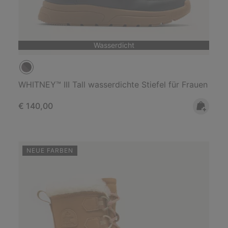
Wasserdicht
WHITNEY™ III Tall wasserdichte Stiefel für Frauen
Regular price:
€ 140,00
NEUE FARBEN