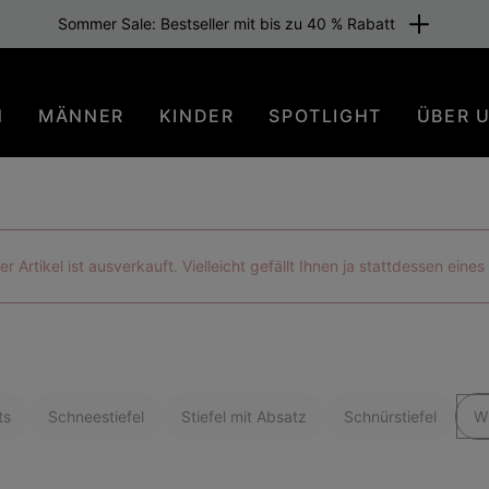
tenloser Versand für Mitglieder oder ab 80 € Warenwert. Sei dabei
N
MÄNNER
KINDER
SPOTLIGHT
ÜBER 
der Artikel ist ausverkauft. Vielleicht gefällt Ihnen ja stattdessen eine
ts
Schneestiefel
Stiefel mit Absatz
Schnürstiefel
Wi