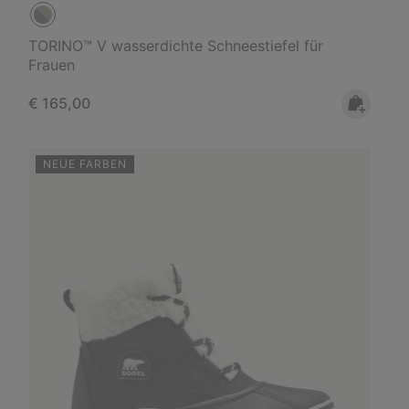
TORINO™ V wasserdichte Schneestiefel für
Frauen
Regular price:
€ 165,00
NEUE FARBEN