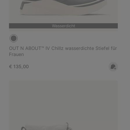
Wasserdicht
OUT N ABOUT™ IV Chillz wasserdichte Stiefel für
Frauen
Regular price:
€ 135,00