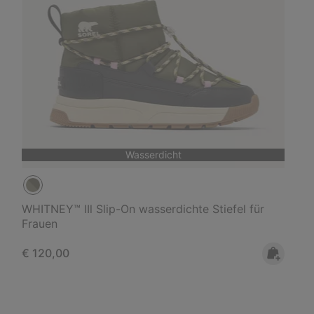
Wasserdicht
WHITNEY™ IIl Slip-On wasserdichte Stiefel für
Frauen
Regular price:
€ 120,00