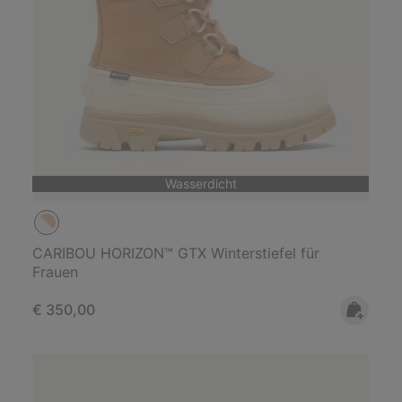
Wasserdicht
CARIBOU HORIZON™ GTX Winterstiefel für
Frauen
Regular price:
€ 350,00