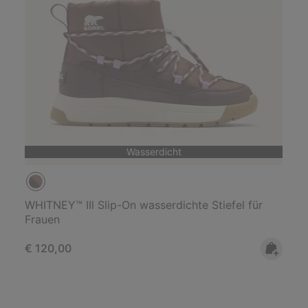
Wasserdicht
WHITNEY™ IIl Slip-On wasserdichte Stiefel für
Frauen
Regular price:
€ 120,00