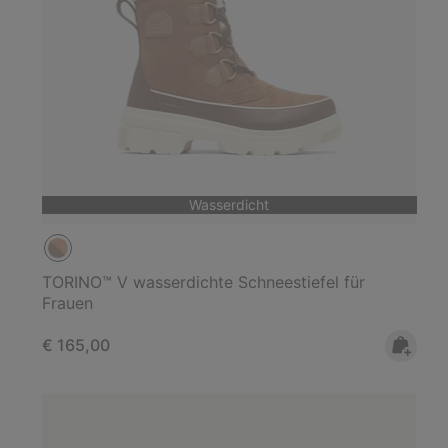
Wasserdicht
TORINO™ V wasserdichte Schneestiefel für
Frauen
Regular price:
€ 165,00