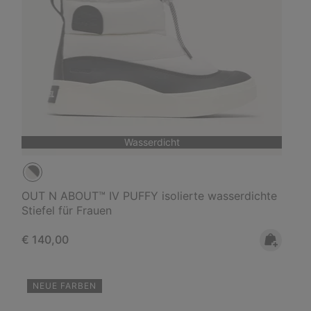
Wasserdicht
OUT N ABOUT™ IV PUFFY isolierte wasserdichte
Stiefel für Frauen
Regular price:
€ 140,00
NEUE FARBEN