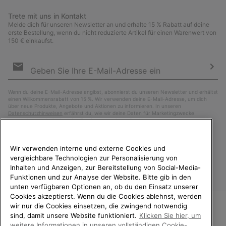
Trete mit uns in Kontakt
Melde dich für unseren Newsletter an und erhalte 15 % Rabatt auf deine
erste Bestellung, wenn du nicht reduzierte Artikel für einen Warenwert von
150 € einkaufst.
Newsletter-
Anmeldung
Abo
Wenn du deine E-Mail-Adresse angibst, abonnierst du unseren Newsletter und erhältst
einen Willkommensrabatt von 15 %. Wir verwenden deine E-Mail-Adresse, um dich
über neue Produkte, Angebote und Aktionen zu informieren. In unseren
Datenschutzhinweisen
erfährst du, wie wir deine Daten für Marketingzwecke
verarbeiten und wie du deine Zustimmung widerrufen kannst.
Wir verwenden interne und externe Cookies und
vergleichbare Technologien zur Personalisierung von
Inhalten und Anzeigen, zur Bereitstellung von Social-Media-
Funktionen und zur Analyse der Website. Bitte gib in den
unten verfügbaren Optionen an, ob du den Einsatz unserer
Cookies akzeptierst. Wenn du die Cookies ablehnst, werden
wir nur die Cookies einsetzen, die zwingend notwendig
sind, damit unsere Website funktioniert.
Klicken Sie hier, um
Österreich
WILLKOMMEN BEI SOREL.
weitere Informationen in unseren vollständigen Cookie-