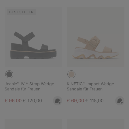
BESTSELLER
Joanie™ IV Y Strap Wedge
KINETIC™ Impact Wedge
Sandale für Frauen
Sandale für Frauen
Sale price:
Regular price:
Sale price:
Regular price:
€ 96,00
€ 120,00
€ 69,00
€ 115,00