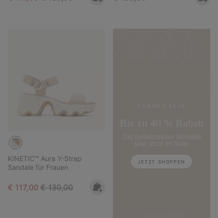
SOMMER SALE
Bis zu 40 % Rabatt
Die beliebtesten Modelle
sind jetzt im Sale.
KINETIC™ Aura Y-Strap
JETZT SHOPPEN
Sandale für Frauen
Sale price:
Regular price:
€ 117,00
€ 130,00