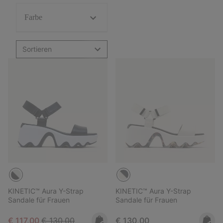
Farbe
Sortieren
KINETIC™ Aura Y-Strap
KINETIC™ Aura Y-Strap
Sandale für Frauen
Sandale für Frauen
Sale price:
Regular price:
Regular price:
€ 117,00
€ 130,00
€ 130,00