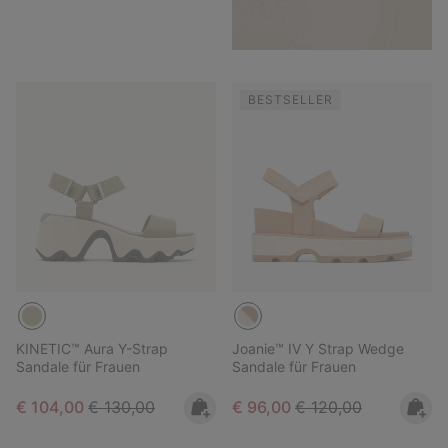
BESTSELLER
KINETIC™ Aura Y-Strap
Joanie™ IV Y Strap Wedge
Sandale für Frauen
Sandale für Frauen
Sale price:
Regular price:
Sale price:
Regular price:
€ 104,00
€ 130,00
€ 96,00
€ 120,00