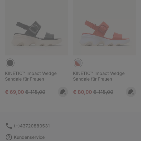
KINETIC™ Impact Wedge
KINETIC™ Impact Wedge
Sandale für Frauen
Sandale für Frauen
Sale price:
Regular price:
Sale price:
Regular price:
€ 69,00
€ 115,00
€ 80,00
€ 115,00
(+)43720880531
Kundenservice