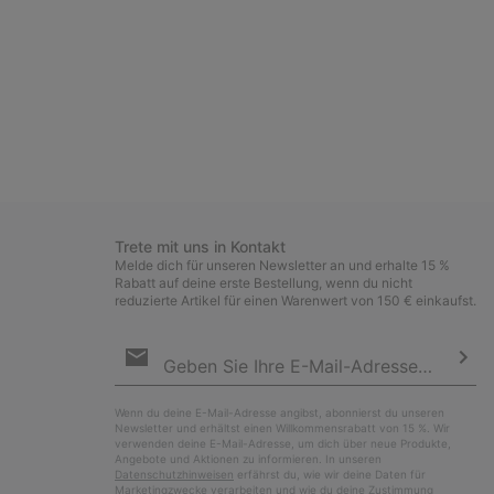
Trete mit uns in Kontakt
Melde dich für unseren Newsletter an und erhalte 15 %
Rabatt auf deine erste Bestellung, wenn du nicht
reduzierte Artikel für einen Warenwert von 150 € einkaufst.
Newsletter-
Anmeldung
Abo
Wenn du deine E-Mail-Adresse angibst, abonnierst du unseren
Newsletter und erhältst einen Willkommensrabatt von 15 %. Wir
verwenden deine E-Mail-Adresse, um dich über neue Produkte,
Angebote und Aktionen zu informieren. In unseren
Datenschutzhinweisen
erfährst du, wie wir deine Daten für
Marketingzwecke verarbeiten und wie du deine Zustimmung