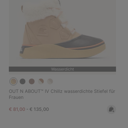
Wasserdicht
OUT N ABOUT™ IV Chillz wasserdichte Stiefel für
Frauen
Minimum sale price:
Maximum price:
€ 81,00
-
€ 135,00