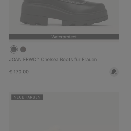
Waterprotect
JOAN FRWD™ Chelsea Boots für Frauen
Regular price:
€ 170,00
NEUE FARBEN