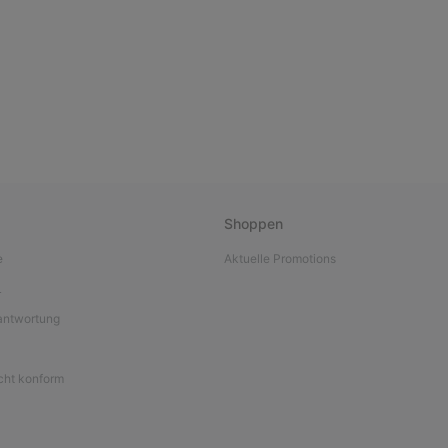
Shoppen
e
Aktuelle Promotions
L
antwortung
icht konform