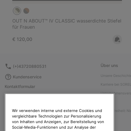
OUT N ABOUT™ IV CLASSIC wasserdichte Stiefel
für Frauen
Regular price:
€ 120,00
Über uns
(+)43720880531
Unsere Geschicht
Kundenservice
Karriere bei SORE
Kontaktformular
Unternehmensver
Größentabelle
Presse
Anleitung zur Schuhpflege
Wir verwenden interne und externe Cookies und
Barrierefreiheit: N
Rücksendungen
vergleichbare Technologien zur Personalisierung
Vom Kaufvertrag zurücktreten
von Inhalten und Anzeigen, zur Bereitstellung von
Social-Media-Funktionen und zur Analyse der
Bestellstatus