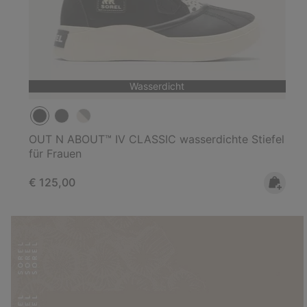
Wasserdicht
OUT N ABOUT™ IV CLASSIC wasserdichte Stiefel
für Frauen
Regular price:
€ 125,00