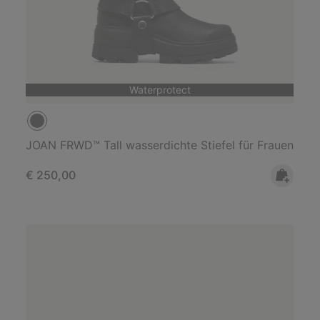
Waterprotect
JOAN FRWD™ Tall wasserdichte Stiefel für Frauen
Regular price:
€ 250,00