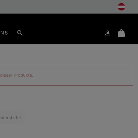
UNS
Anmelden
Mini
Suche
Cart
s dieser Produkte.
nterstiefel