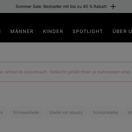
Sommer Sale: Bestseller mit bis zu 40 % Rabatt
N
MÄNNER
KINDER
SPOTLIGHT
ÜBER 
der Artikel ist ausverkauft. Vielleicht gefällt Ihnen ja stattdessen eine
ts
Schneestiefel
Stiefel mit Absatz
Schnürstiefel
Wi