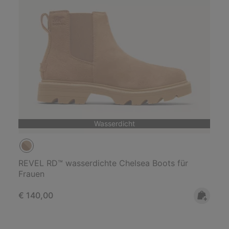
Wasserdicht
REVEL RD™ wasserdichte Chelsea Boots für
Frauen
Regular price:
€ 140,00