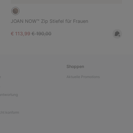
JOAN NOW™ Zip Stiefel für Frauen
Sale price:
Regular price:
€ 113,99
€ 190,00
Shoppen
e
Aktuelle Promotions
L
antwortung
icht konform