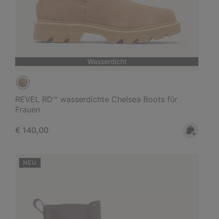
Wasserdicht
REVEL RD™ wasserdichte Chelsea Boots für
Frauen
Regular price:
€ 140,00
NEU