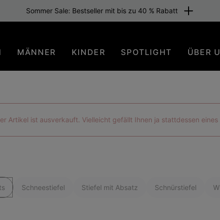
Sommer Sale: Bestseller mit bis zu 40 % Rabatt
N
MÄNNER
KINDER
SPOTLIGHT
ÜBER 
der Artikel ist ausverkauft. Vielleicht gefällt Ihnen ja stattdessen eine
ts
Schneestiefel
Stiefel mit Absatz
Schnürstiefel
Wi