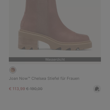
Wasserdicht
Joan Now™ Chelsea Stiefel für Frauen
Sale price:
Regular price:
€ 113,99
€ 190,00