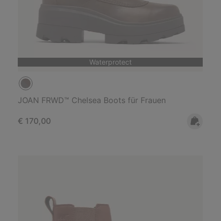
Waterprotect
JOAN FRWD™ Chelsea Boots für Frauen
Regular price:
€ 170,00