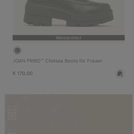
Waterprotect
JOAN FRWD™ Chelsea Boots für Frauen
Regular price:
€ 170,00