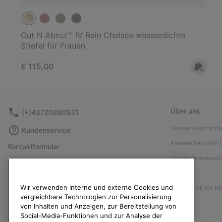
Out N About™ IV Rain Chelsea wasserdichte
Stiefel für Frauen
Regular price:
€ 115,00
Über uns
(+)43720880531
Unsere Geschicht
Kundenservice
Karriere bei SORE
Kontaktformular
Unternehmensver
Größentabelle
Presse
Anleitung zur Schuhpflege
Wir verwenden interne und externe Cookies und
Barrierefreiheit: N
Rücksendungen
vergleichbare Technologien zur Personalisierung
Vom Kaufvertrag zurücktreten
von Inhalten und Anzeigen, zur Bereitstellung von
Social-Media-Funktionen und zur Analyse der
Bestellstatus