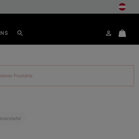
UNS
Anmelden
Mini
Suche
Cart
s dieser Produkte.
nterstiefel