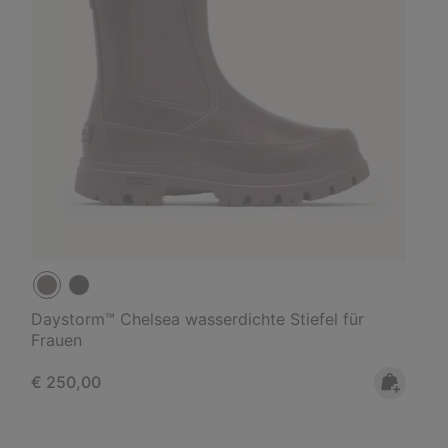
Daystorm™ Chelsea wasserdichte Stiefel für
Frauen
Regular price:
€ 250,00